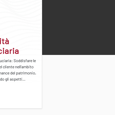
ità
ciaria
duciaria: Soddisfare le
l cliente nell’ambito
rnance del patrimonio,
o gli aspetti...