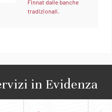
Finnat dalle banche
tradizionali.
ervizi in Evidenza