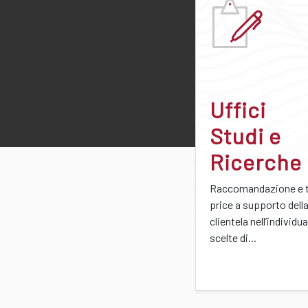
Uffici
Studi e
Ricerche
Raccomandazione e t
price a supporto dell
clientela nell’individu
scelte di...