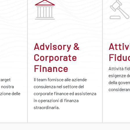
Advisory &
Attiv
Corporate
Fidu
Finance
Attività fi
esigenze de
arget
Il team fornisce alle aziende
della gove
a nostra
consulenza nel settore del
considerand
azione delle
corporate finance ed assistenza
in operazioni di finanza
straordinaria.