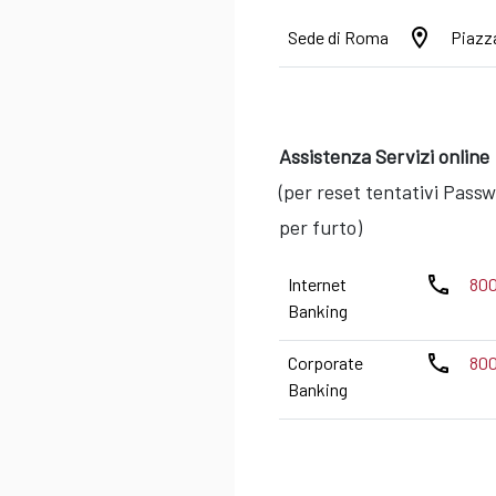
location_on
Sede di Roma
Piazza
Assistenza Servizi online
(per reset tentativi Pas
per furto)
phone
Internet
80
Banking
phone
Corporate
80
Banking