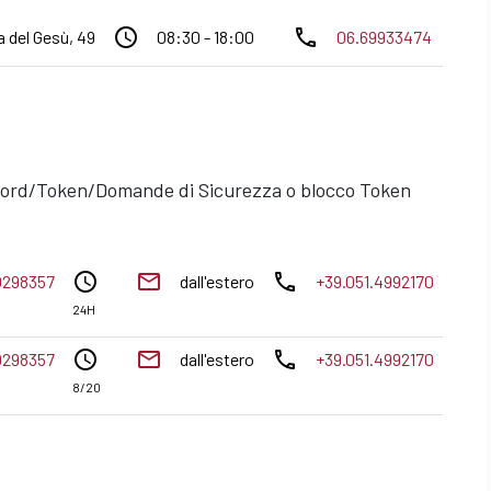
access_time
phone
 del Gesù, 49
08:30 - 18:00
06.69933474
sword/Token/Domande di Sicurezza o blocco Token
access_time
email
phone
0298357
dall'estero
+39.051.4992170
24H
access_time
email
phone
0298357
dall'estero
+39.051.4992170
8/20