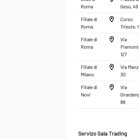
Roma
Gesù, 49
location_on
Filiale di
Corso
Roma
Trieste, 1
location_on
Filiale di
Via
Roma
Piemont
127
location_on
Filiale di
Via Manz
Milano
30
location_on
Filiale di
Via
Novi
Girarden
88
Servizo Sala Trading