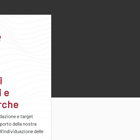
i
i e
rche
azione e target
porto della nostra
ll’individuazione delle