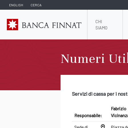
ENGLISH
CERCA
CHI
SIAMO
Numeri Uti
Servizi di cassa per i nostr
Fabrizio
Responsabile:
Vicinanz
location_on
Sede di
Piazza d