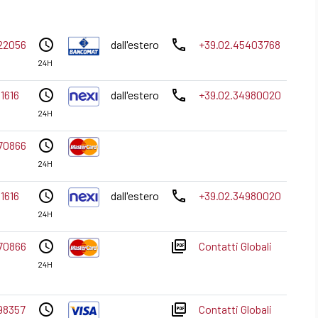
access_time
phone
22056
dall'estero
+39.02.45403768
24H
access_time
phone
1616
dall'estero
+39.02.34980020
24H
access_time
70866
24H
access_time
phone
1616
dall'estero
+39.02.34980020
24H
access_time
picture_as_pdf
70866
Contatti Globali
24H
access_time
picture_as_pdf
98357
Contatti Globali