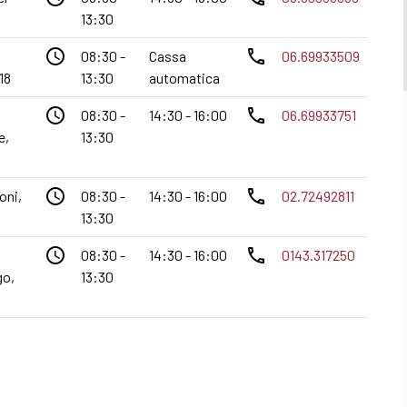
13:30
access_time
phone
08:30 -
Cassa
06.69933509
18
13:30
automatica
access_time
phone
08:30 -
14:30 - 16:00
06.69933751
e,
13:30
access_time
phone
oni,
08:30 -
14:30 - 16:00
02.72492811
13:30
access_time
phone
08:30 -
14:30 - 16:00
0143.317250
go,
13:30