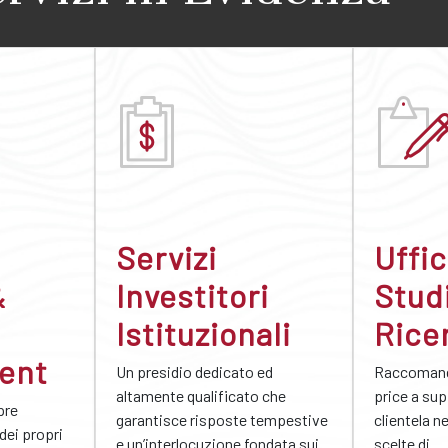
Servizi
Uffic
&
Investitori
Stud
Istituzionali
Rice
ent
Un presidio dedicato ed
Raccomand
altamente qualificato che
price a sup
pre
garantisce risposte tempestive
clientela ne
 dei propri
e un’interlocuzione fondata sui
scelte di...