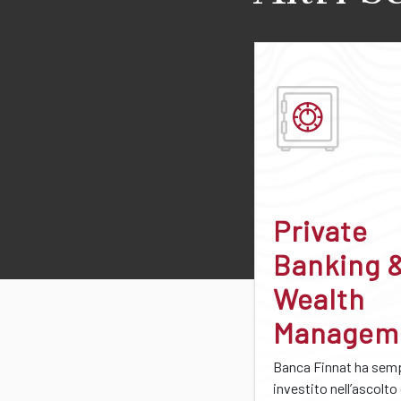
Private
Banking 
Wealth
Managem
Banca Finnat ha sem
investito nell’ascolto