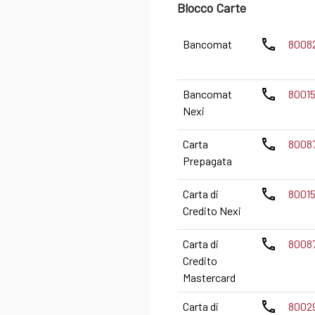
Blocco Carte
phone
Bancomat
8008
phone
Bancomat
80015
Nexi
phone
Carta
8008
Prepagata
phone
Carta di
80015
Credito Nexi
phone
Carta di
8008
Credito
Mastercard
phone
Carta di
8002