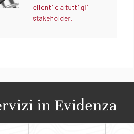
clienti e a tutti gli
stakeholder.
ervizi in Evidenza