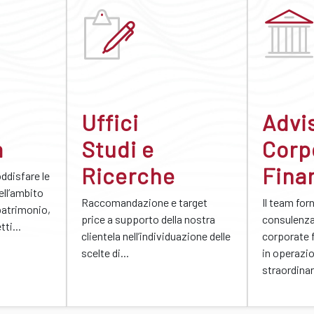
Uffici
Advi
a
Studi e
Corp
Ricerche
Fina
oddisfare le
ell’ambito
Raccomandazione e target
Il team for
patrimonio,
price a supporto della nostra
consulenza 
ti...
clientela nell’individuazione delle
corporate 
scelte di...
in operazio
straordinar