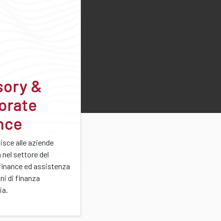
sory &
orate
nce
nisce alle aziende
nel settore del
finance ed assistenza
ni di finanza
ia.