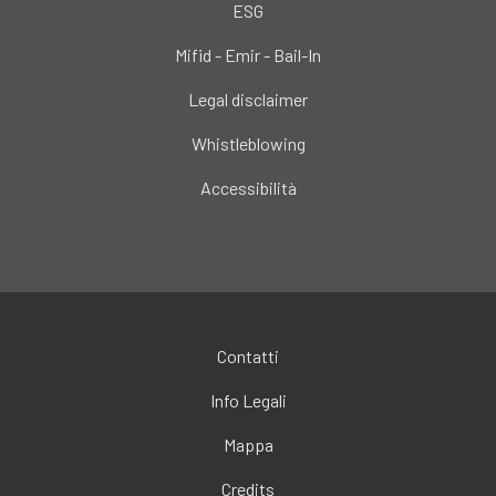
ESG
Mifid - Emir - Bail-In
Legal disclaimer
Whistleblowing
Accessibilità
Contatti
Info Legali
Mappa
Credits