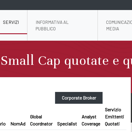
SERVIZI
INFORMATIVA AL
COMUNICAZI
PUBBLICO
MEDIA
e Small Cap quotate e 
Corporate Broker
Servizio
Global
Analyst
Emittenti
rio
NomAd
Coordnator
Specialist
Coverage
Quotati