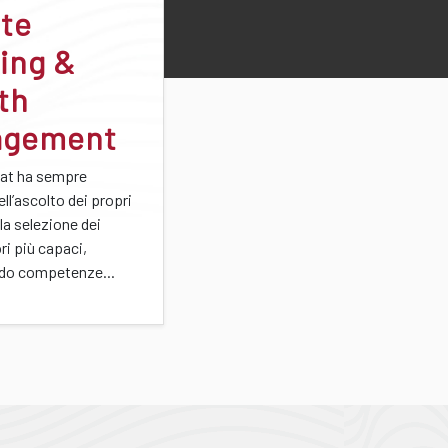
ate
ing &
th
agement
at ha sempre
ell’ascolto dei propri
lla selezione dei
ri più capaci,
do competenze...