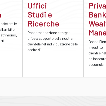
Uffici
Priv
a
Studi e
Bank
Ricerche
Weal
oddisfare le
ell’ambito
Man
Raccomandazione e target
patrimonio,
price a supporto della nostra
ti...
Banca Finn
clientela nell’individuazione delle
investito n
scelte di...
clienti e ne
collaborato
accumulan