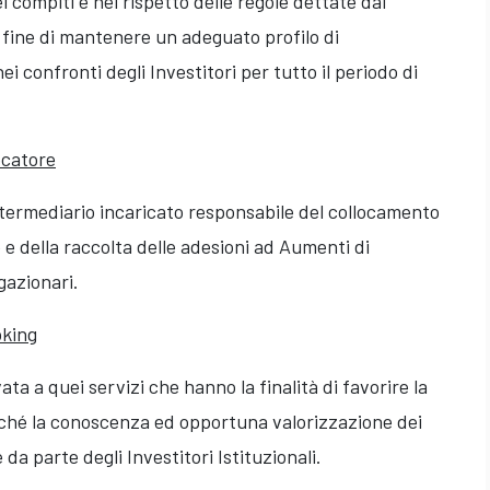
ei compiti e nel rispetto delle regole dettate dal
fine di mantenere un adeguato profilo di
i confronti degli Investitori per tutto il periodo di
ocatore
intermediario incaricato responsabile del collocamento
e e della raccolta delle adesioni ad Aumenti di
gazionari.
oking
ta a quei servizi che hanno la finalità di favorire la
nché la conoscenza ed opportuna valorizzazione dei
 da parte degli Investitori Istituzionali.