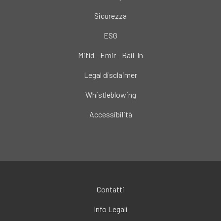
Sicurezza
ESG
Mifid - Emir - Bail-In
Legal disclaimer
Whistleblowing
Accessibilità
Contatti
Info Legali