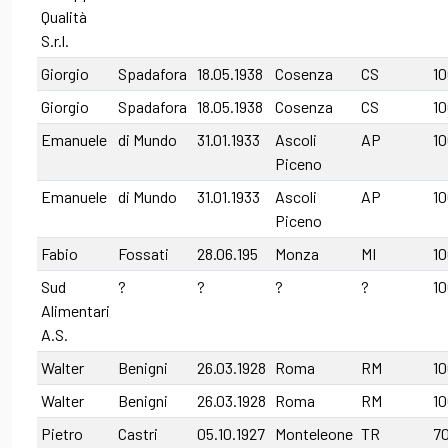
Qualità
S.r.l.
Giorgio
Spadafora
18.05.1938
Cosenza
CS
1
Giorgio
Spadafora
18.05.1938
Cosenza
CS
1
Emanuele
di Mundo
31.01.1933
Ascoli
AP
1
Piceno
Emanuele
di Mundo
31.01.1933
Ascoli
AP
10
Piceno
Fabio
Fossati
28.06.195
Monza
MI
1
Sud
?
?
?
?
1
Alimentari
A.S.
Walter
Benigni
26.03.1928
Roma
RM
1
Walter
Benigni
26.03.1928
Roma
RM
10
Pietro
Castri
05.10.1927
Monteleone
TR
7