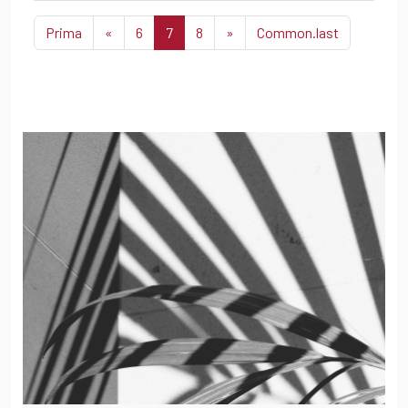
Prima
«
6
7
8
»
Common.last