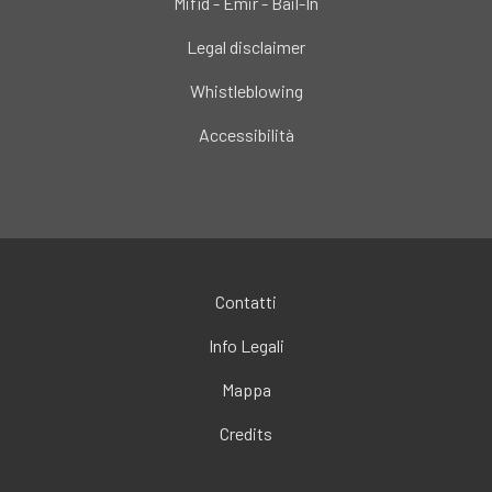
Mifid - Emir - Bail-In
Legal disclaimer
Whistleblowing
Accessibilità
Contatti
Info Legali
Mappa
Credits