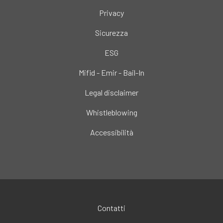
Privacy
Sicurezza
ESG
Mifid - Emir - Bail-In
Legal disclaimer
Whistleblowing
Accessibilità
Contatti