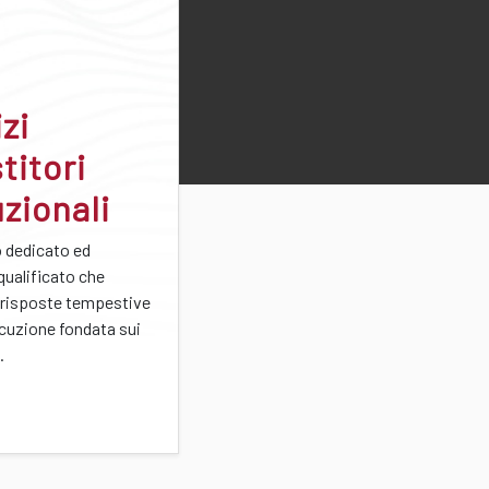
zi
titori
uzionali
o dedicato ed
qualificato che
 risposte tempestive
ocuzione fondata sui
.