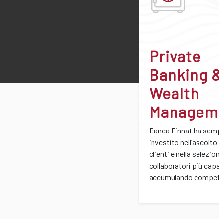
Private
Banking 
Wealth
Managem
Banca Finnat ha sem
investito nell’ascolto
clienti e nella selezio
collaboratori più capa
accumulando compet