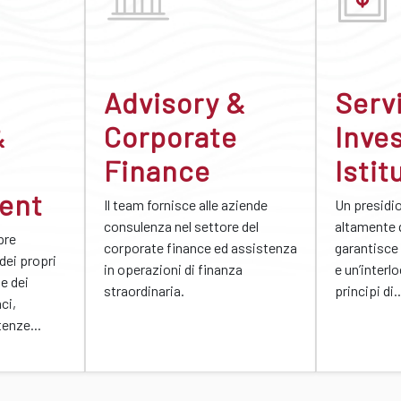
Advisory &
Servi
&
Corporate
Inves
Finance
Istit
ent
Il team fornisce alle aziende
Un presidi
consulenza nel settore del
altamente 
pre
corporate finance ed assistenza
garantisce
 dei propri
in operazioni di finanza
e un’interl
ne dei
straordinaria.
principi di..
ci,
enze...