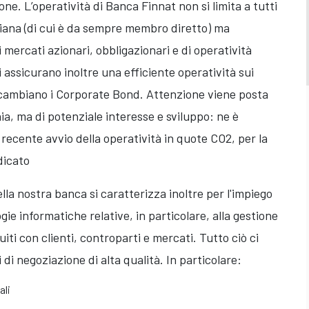
ione. L’operatività di Banca Finnat non si limita a tutti
aliana (di cui è da sempre membro diretto) ma
i mercati azionari, obbligazionari e di operatività
i assicurano inoltre una efficiente operatività sui
scambiano i Corporate Bond. Attenzione viene posta
a, ma di potenziale interesse e sviluppo: ne è
recente avvio della operatività in quote CO2, per la
dicato
ella nostra banca si caratterizza inoltre per l'impiego
ie informatiche relative, in particolare, alla gestione
guiti con clienti, controparti e mercati. Tutto ciò ci
 di negoziazione di alta qualità. In particolare:
ali