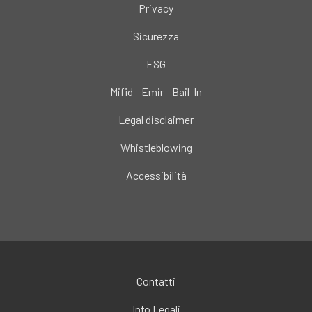
Privacy
Sicurezza
ESG
Mifid - Emir - Bail-In
Legal disclaimer
Whistleblowing
Accessibilità
Contatti
Info Legali