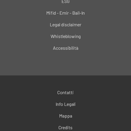
ESG
Mifid - Emir - Bail-In
Legal disclaimer
Whistleblowing
Accessibilità
Contatti
Info Legali
Mappa
Credits