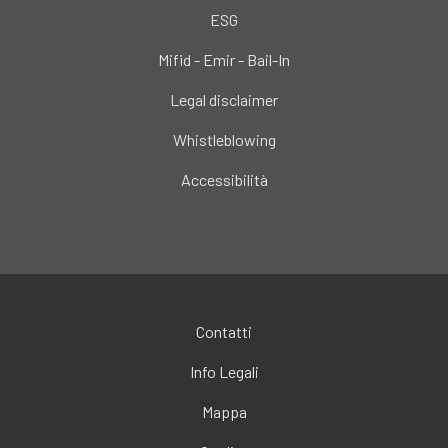
ESG
Mifid - Emir - Bail-In
Legal disclaimer
Whistleblowing
Accessibilità
Contatti
Info Legali
Mappa