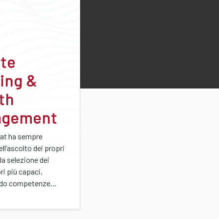
ate
ing &
th
agement
at ha sempre
ell’ascolto dei propri
lla selezione dei
ri più capaci,
do competenze...