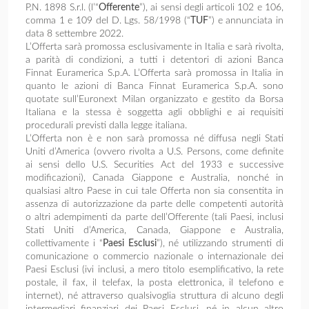
P.N. 1898 S.r.l. (l’“
Offerente
”), ai sensi degli articoli 102 e 106,
comma 1 e 109 del D. Lgs. 58/1998 (“
TUF
”) e annunciata in
data 8 settembre 2022.
L’Offerta sarà promossa esclusivamente in Italia e sarà rivolta,
a parità di condizioni, a tutti i detentori di azioni Banca
Finnat Euramerica S.p.A. L’Offerta sarà promossa in Italia in
quanto le azioni di Banca Finnat Euramerica S.p.A. sono
quotate sull’Euronext Milan organizzato e gestito da Borsa
Italiana e la stessa è soggetta agli obblighi e ai requisiti
procedurali previsti dalla legge italiana.
L’Offerta non è e non sarà promossa né diffusa negli Stati
Uniti d’America (ovvero rivolta a U.S. Persons, come definite
ai sensi dello U.S. Securities Act del 1933 e successive
modificazioni), Canada Giappone e Australia, nonché in
qualsiasi altro Paese in cui tale Offerta non sia consentita in
assenza di autorizzazione da parte delle competenti autorità
o altri adempimenti da parte dell’Offerente (tali Paesi, inclusi
Stati Uniti d’America, Canada, Giappone e Australia,
collettivamente i “
Paesi Esclusi
”), né utilizzando strumenti di
comunicazione o commercio nazionale o internazionale dei
Paesi Esclusi (ivi inclusi, a mero titolo esemplificativo, la rete
postale, il fax, il telefax, la posta elettronica, il telefono e
internet), né attraverso qualsivoglia struttura di alcuno degli
intermediari finanziari dei Paesi Esclusi, né in alcun altro