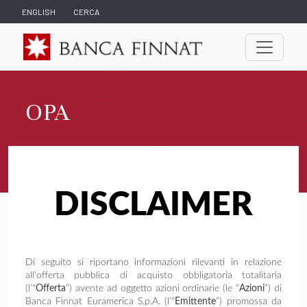
ENGLISH
CERCA
OPA
DISCLAIMER
Di seguito si riportano informazioni rilevanti in relazione
all’offerta pubblica di acquisto obbligatoria totalitaria
(l’“
Offerta
”) avente ad oggetto azioni ordinarie (le “
Azioni
”) di
Banca Finnat Euramerica S.p.A. (l’“
Emittente
”) promossa da