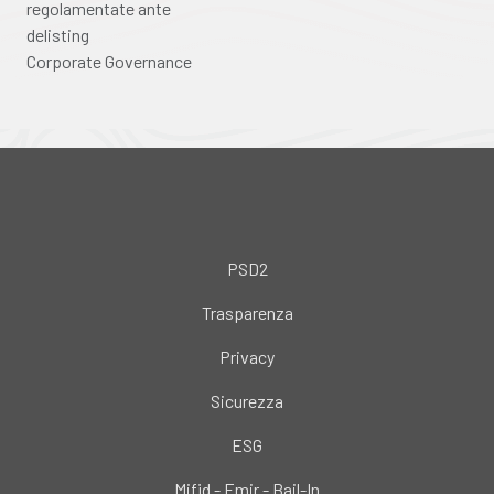
regolamentate ante
delisting
Corporate Governance
PSD2
Trasparenza
Privacy
Sicurezza
ESG
Mifid - Emir - Bail-In