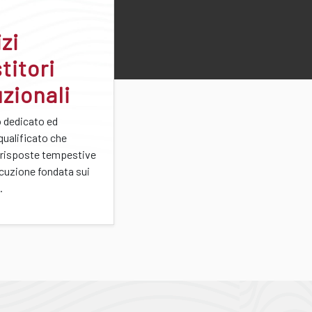
zi
titori
uzionali
o dedicato ed
qualificato che
 risposte tempestive
ocuzione fondata sui
.