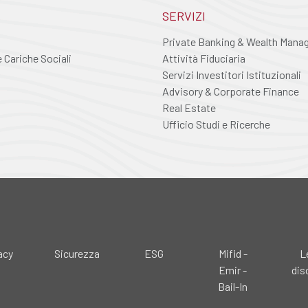
SERVIZI
Private Banking & Wealth Man
Cariche Sociali
Attività Fiduciaria
Servizi Investitori Istituzionali
Advisory & Corporate Finance
Real Estate
Ufficio Studi e Ricerche
acy
Sicurezza
ESG
Mifid -
L
Emir -
dis
Bail-In