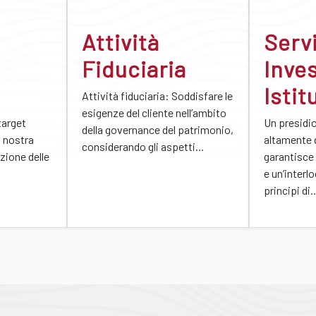
Attività
Servi
Fiduciaria
Inves
Istit
Attività fiduciaria: Soddisfare le
esigenze del cliente nell’ambito
arget
Un presidi
della governance del patrimonio,
a nostra
altamente 
considerando gli aspetti...
azione delle
garantisce
e un’interl
principi di..