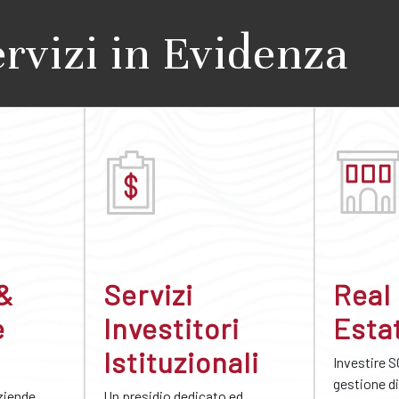
ervizi in Evidenza
 &
Servizi
Real
e
Investitori
Esta
Istituzionali
Investire S
gestione di
aziende
Un presidio dedicato ed