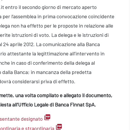
t entro il secondo giorno di mercato aperto
a per l’assemblea in prima convocazione coincidente
elega non ha effetto per le proposte in relazione alle
rite istruzioni di voto. La delega e le istruzioni di
al 24 aprile 2012. La comunicazione alla Banca
rio attestante la legittimazione all’intervento in
che in caso di conferimento della delega al
 dalla Banca; in mancanza della predetta
ovrà considerarsi priva di effetto.
mette, una volta compilato e allegato il documento,
iesta all’Ufficio Legale di Banca Finnat SpA.
picture_as_pdf
esentante designato
picture_as_pdf
ordinaria e straordinaria