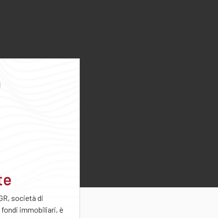
te
GR, società di
 fondi immobiliari, è