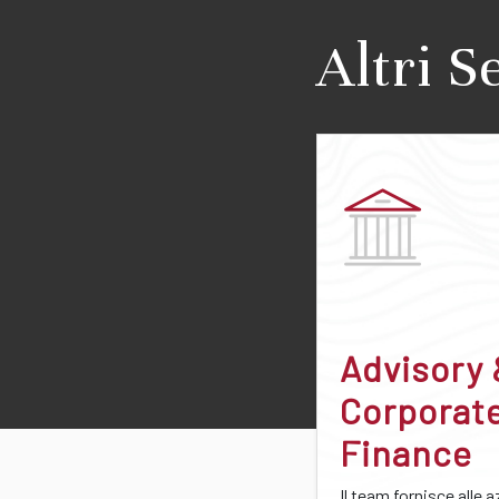
Altri S
Advisory
Corporat
Finance
Il team fornisce alle 