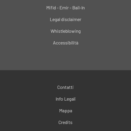
Mifid - Emir - Bail-In
Legal disclaimer
Whistleblowing
Accessibilità
Contatti
Info Legali
Mappa
Credits