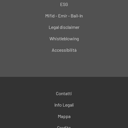
ESG
Mifid - Emir - Bail-In
Legal disclaimer
Whistleblowing
Accessibilità
Contatti
Info Legali
Mappa
Credits