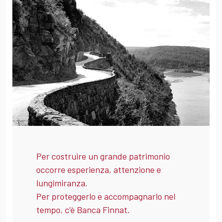
Per costruire un grande patrimonio
occorre esperienza, attenzione e
lungimiranza.
Per proteggerlo e accompagnarlo nel
tempo, c’è Banca Finnat.